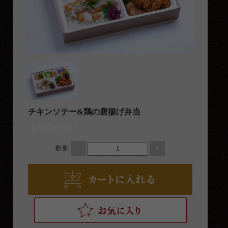
おもてなし・接待
法事・ご法要
お祝い・お食い初め
イベント・観光
地域や家族の集まり
種類から選ぶ
チキンソテー&鶏の唐揚げ弁当
出雲名産
1,650
円(税込)
幕ノ内弁当
数量:
-
+
会席仕出し弁当（使い捨て容器）
会席仕出し料理（回収容器）
寿司・オードブル
その他一品料理