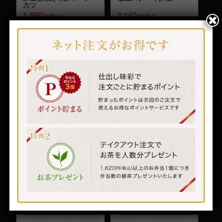
カツ
1,680
2,440
ブログ
円(税込)
円(税込)
✖
お問い合わせ
詳しくはこち
詳しくはこち
会社概要
ら
ら
よくある質問
特定商取引法に基づく表記
サイトマップ
マイページ
唐揚げとチキンソテー
B-002 肉スペシャルラン
鶏さんのっけ盛り弁当
チＢＯＸ
1,650
2,880
円(税込)
円(税込)
詳しくはこち
詳しくはこち
ら
ら