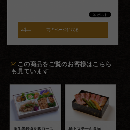
慶弔・お届け
お祝い料理
お子様料理
前のページに戻る
法事法要料理
ご予算から選ぶ
～999円
この商品をご覧のお客様はこちら
も見ています
1,000円～1,499円
1,500円～2,999円
3,000円～5,999円
6,000円～
お客様の声
お知らせ
豚生姜焼き&豚ロース
極上ステーキ弁当