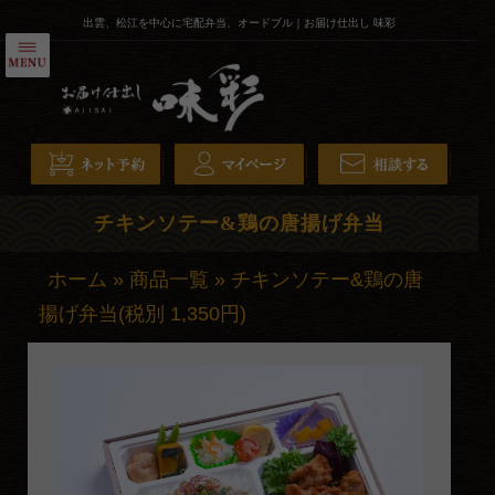
コ
出雲、松江を中心に宅配弁当、オードブル｜お届け仕出し 味彩
ン
テ
HOME
ン
ツ
弁当
へ
会席膳
ス
キ
寿司・オードブル
チキンソテー&鶏の唐揚げ弁当
ッ
こだわり
プ
ホーム
»
商品一覧
»
チキンソテー&鶏の唐
配達エリア・注文方法
揚げ弁当(税別 1,350円)
お気に入りを開く
全商品一覧
ご利用シーンから選ぶ
会議・研修