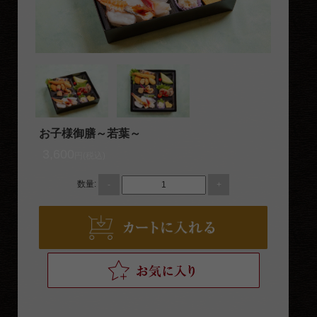
おもてなし・接待
法事・ご法要
お祝い・お食い初め
イベント・観光
地域や家族の集まり
お子様御膳～若葉～
種類から選ぶ
3,600
円(税込)
出雲名産
数量:
-
+
幕ノ内弁当
会席仕出し弁当（使い捨て容器）
会席仕出し料理（回収容器）
寿司・オードブル
その他一品料理