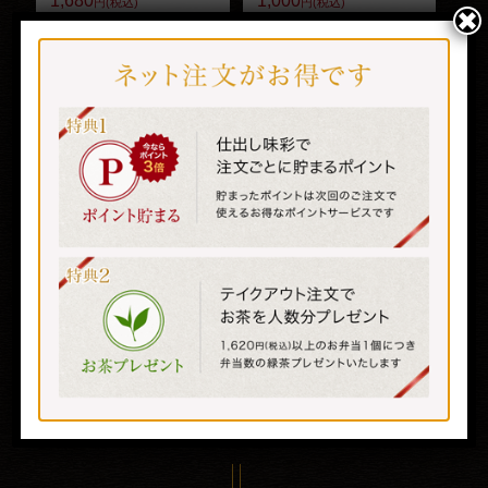
1,680
1,000
円(税込)
円(税込)
✖
ブログ
詳しくはこち
詳しくはこち
お問い合わせ
ら
ら
会社概要
よくある質問
特定商取引法に基づく表記
サイトマップ
マイページ
お子様御膳～童～
極上ステーキ弁当
2,500
2,440
円(税込)
円(税込)
詳しくはこち
詳しくはこち
ら
ら