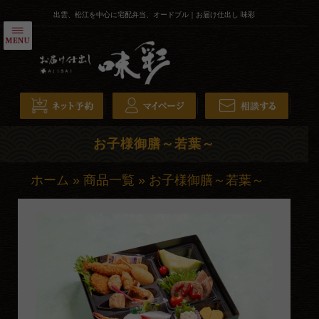
コ
出雲、松江を中心に宅配弁当、オードブル｜お届け仕出し 味彩
ン
テ
HOME
ン
ツ
弁当
へ
会席膳
ス
キ
寿司・オードブル
お子様御膳～若葉～
ッ
こだわり
プ
ホーム
»
商品一覧
»
お子様御膳～若葉～
配達エリア・注文方法
お気に入りを開く
全商品一覧
ご利用シーンから選ぶ
会議・研修