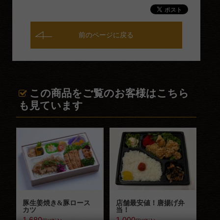
慶弔・お届け
お祝い料理
前のページに戻る
お子様料理
法事法要料理
ご予算から選ぶ
この商品をご覧のお客様はこちら
も見ています
～999円
1,000円～1,499円
1,500円～2,999円
3,000円～5,999円
6,000円～
お客様の声
豚生姜焼き&豚ロース
店舗最安値！唐揚げ弁
カツ
当！
お知らせ